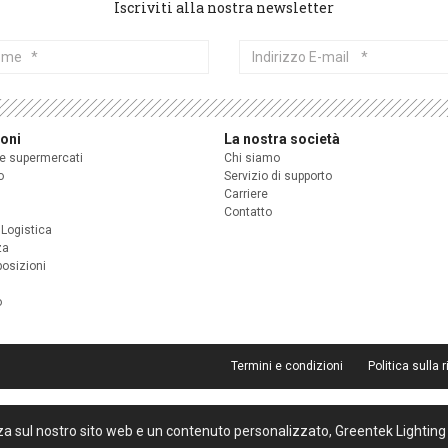
Iscriviti alla nostra newsletter
me
Indirizzo
E-
mail
ioni
La nostra società
 e supermercati
Chi siamo
o
Servizio di supporto
Carriere
Contatto
 Logistica
za
posizioni
o
Termini e condizioni
Politica sulla 
za sul nostro sito web e un contenuto personalizzato, Greentek Lighting 