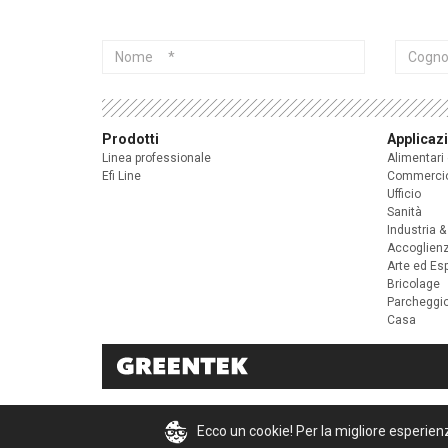
Nome
Cogno
Prodotti
Applicaz
Linea professionale
Alimentari
Efi Line
Commerci
Ufficio
Sanità
Industria &
Accoglien
Arte ed Es
Bricolage
Parcheggi
Casa
Ecco un cookie! Per la migliore esperien