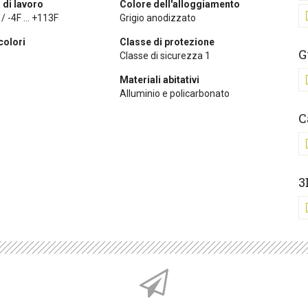
di lavoro
Colore dell'alloggiamento
/ -4F ... +113F
Grigio anodizzato
colori
Classe di protezione
G
Classe di sicurezza 1
Materiali abitativi
Alluminio e policarbonato
C
3