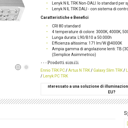
Lenyk N IL TRK Non-DALI: lo standard per sp
Lenyk N IL TRK DALI - con sistema di contro
Caratteristiche e Benefici
CRI 80 standard
4 temperature di colore: 3000K, 4000K, 50
Lunga durata: L90/B10 a 50.000h
Efficienza altissima: 171 lm/W @4000K
Ampia gamma di angolazione lenti: TB (30°
(Semplice Asimmetrico)
Prodotti simili
Ennio TRK PC
/
Artus N TRK
/
Galaxy Slim TRK
/
L
/
Lenyk PC TRK
nteressato a una soluzione di illuminazio
EU?
S