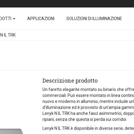
DOTTI
APPLICAZIONI
SOLUZIONI DI ILLUMINAZIONE
N IL TRK
Descrizione prodotto
Un faretto elegante montato su binario che offre 
commerciali. Può essere montato in linea continua
nuovo e moderno in alluminio, mentre include un'a
d'illuminazione ed è provvisto di un'ampia gamma d
Lenyk N IL TRK ha anche fasci asimmetrici, doppi e
ripiani, senza che questa si perda sui corridoi.
Lenyk N IL TRK è disponibile in diverse serie, de