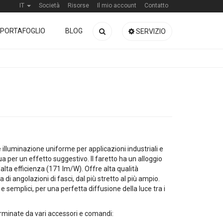
IT
Società
Risorse
Il mio account
Contatto
PORTAFOGLIO
BLOG
SERVIZIO
illuminazione uniforme per applicazioni industriali e
 per un effetto suggestivo. Il faretto ha un alloggio
lta efficienza (171 lm/W). Offre alta qualità
i angolazioni di fasci, dal più stretto al più ampio.
 semplici, per una perfetta diffusione della luce tra i
terminate da vari accessori e comandi: