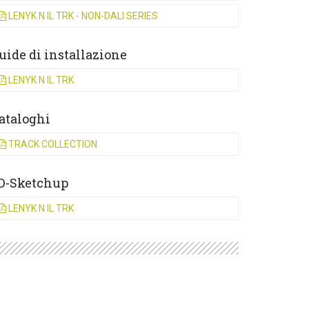
LENYK N IL TRK - NON-DALI SERIES
uide di installazione
LENYK N IL TRK
ataloghi
TRACK COLLECTION
D-Sketchup
LENYK N IL TRK