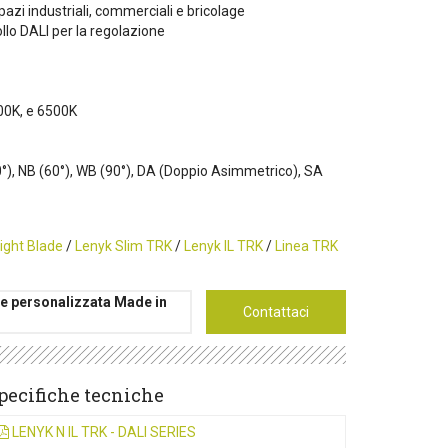
azi industriali, commerciali e bricolage
llo DALI per la regolazione
00K, e 6500K
), NB (60°), WB (90°), DA (Doppio Asimmetrico), SA
ight Blade
/
Lenyk Slim TRK
/
Lenyk IL TRK
/
Linea TRK
ne personalizzata Made in
Contattaci
pecifiche tecniche
LENYK N IL TRK - DALI SERIES