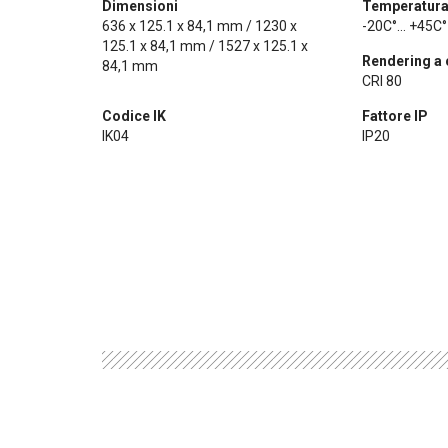
Dimensioni
Temperatura 
636 x 125.1 x 84,1 mm / 1230 x
-20C°... +45C° 
125.1 x 84,1 mm / 1527 x 125.1 x
Rendering a 
84,1 mm
CRI 80
Codice IK
Fattore IP
IK04
IP20