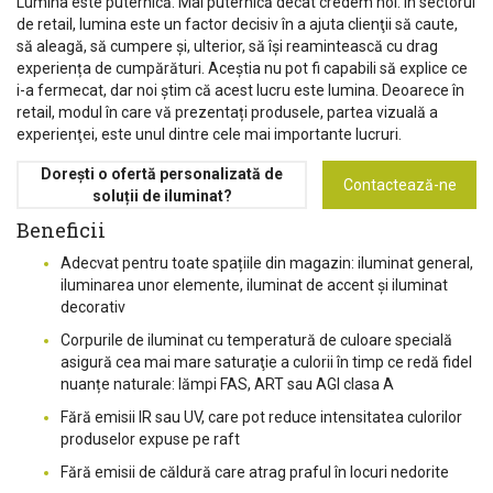
Lumina este puternică. Mai puternică decât credem noi. În sectorul
de retail, lumina este un factor decisiv în a ajuta clienţii să caute,
să aleagă, să cumpere şi, ulterior, să își reamintească cu drag
experiența de cumpărături. Aceștia nu pot fi capabili să explice ce
i-a fermecat, dar noi ştim că acest lucru este lumina. Deoarece în
retail, modul în care vă prezentați produsele, partea vizuală a
experienţei, este unul dintre cele mai importante lucruri.
Dorești o ofertă personalizată de
Contactează-ne
soluții de iluminat?
Beneficii
Adecvat pentru toate spațiile din magazin: iluminat general,
iluminarea unor elemente, iluminat de accent şi iluminat
decorativ
Corpurile de iluminat cu temperatură de culoare specială
asigură cea mai mare saturaţie a culorii în timp ce redă fidel
nuanțe naturale: lămpi FAS, ART sau AGI clasa A
Fără emisii IR sau UV, care pot reduce intensitatea culorilor
produselor expuse pe raft
Fără emisii de căldură care atrag praful în locuri nedorite