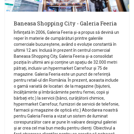
Baneasa Shopping City - Galeria Feeria
Înființată în 2006, Galeria Feeria și-a propus să devină un
reper în materie de cumpărături printre galeriile
comerciale bucureștene, având o evoluție constantă în
ultimii 12 ani. Inclusă în prezent în centrul comercial
Baneasa Shopping City, Galeria Feeria și-a consolidat
poziția în ultimii ani și conține un spațiu de 32.000 metri
pătrați, inclusiv un hypermarket Carrefour și 75 de
magazine. Galeria Feeria este un punct de referință
pentru retail-ul din România. În prezent, aceasta include
o gamă variată de locatari: de la magazine (bijuterii,
încălțăminte și îmbrăcăminte pentru femei, copii și
bărbați etc.) la servicii (bănci, curățătorii chimice,
hypermarket Carrefour, furnizori de servicii de telefonie,
farmacii și magazine de optică etc.) Abordarea noastră
pentru Galeria Feeria a vizat un sistem de iluminat
corespunzător care ar pune în valoare designul galeriei
și ar crea cel mai bun mediu pentru clienți. Obiectivul a