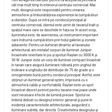
fost atragerea clienților pentru ca aceștia să petreacă
cât mai mult timp în interiorul centrului comercial. Mai
mult, designul este responsabil pentru crearea
atmosferei și îmbunătățirea experienței la cumpărături
a clienților. După ce intră pe coridorul principal al
centrului comercial, clientul este uimit de tavanul înalt și
spațiul mare care se deschide în fața sa. În acest scop,
iluminatul este, de asemenea, un instrument important
care îndrumă cumpărătorii prin holul galeriei și zonele
adiacente. Pentru un iluminat dinamic al tavanului
arhitectural, am instalat corpuri de iluminat Juniper
încastrate orientate în jos și spoturi Raylan cu 3000 K și
30 W. Juniper este un corp de iluminat compact încastrat
în tavan care asigură iluminare ridicată prin unghiul de
înclinare a unghiului de distribuție de 75 de grade și o
omogenitate bună pentru coridorul principal. Astfel, este
obținut un iluminat general optim, împreună cu o
atmosferă caldă și confortabilă. Raylan este un spot
încastrat discret potrivit pentru tavane mai joase unde
sunt necesare efecte de lumină precise. Spotul se
îmbină delicat cu designul interior general și pune în
evidență caracteristicile arhitecturale, asigurând o
iluminare subtilă, dar directă. Creativitatea designului și