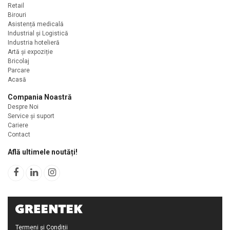
Retail
Birouri
Asistență medicală
Industrial și Logistică
Industria hotelieră
Artă și expoziție
Bricolaj
Parcare
Acasă
Compania Noastră
Despre Noi
Service și suport
Cariere
Contact
Află ultimele noutăți!
Termeni și Condiții