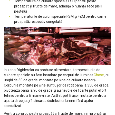
Temperatura de culoare specială FSH pentru pește
proaspăt și fructe de mare, adaugă o nuanță rece pielii
peștelui
Temperaturile de culori speciale FSM și FZM pentru carne
proapată, respectiv congelată
În zona frigiderelor cu produse alimentare, temperaturile de
culoare speciale au fost instalate pe corpuri de iluminat
Chase
, cu
unghi de 60 de grade, montate pe șine de culoare neagră.
Corpurile montate pe șine sunt ușor de rotit până la 350 de grade,
pivotează până la 90 de grade și au nevoie de foarte puțin efort
tehnic pentru a fi manevrate. Astfel, pot fi ușor mutate pentru a
ajusta direcția și înclinarea distribuției luminii fără ajutor
specializat.
Pentru zona cu pește proaspăt și fructe de mare, inima oricărui