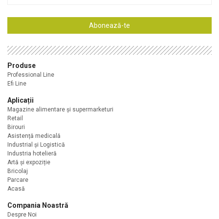
de
e-
mail
Abonează-te
Produse
Professional Line
Efi Line
Aplicații
Magazine alimentare şi supermarketuri
Retail
Birouri
Asistență medicală
Industrial și Logistică
Industria hotelieră
Artă și expoziție
Bricolaj
Parcare
Acasă
Compania Noastră
Despre Noi