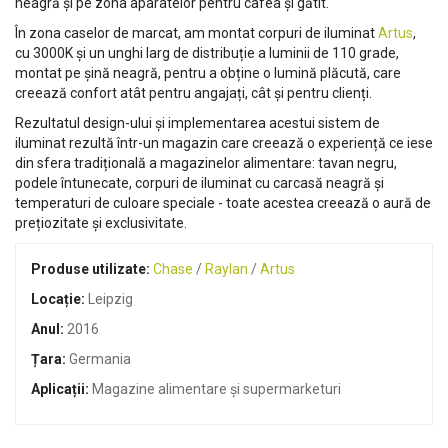
neagră și pe zona aparatelor pentru cafea și gătit.
În zona caselor de marcat, am montat corpuri de iluminat
Artus
,
cu 3000K și un unghi larg de distribuție a luminii de 110 grade,
montat pe șină neagră, pentru a obține o lumină plăcută, care
creează confort atât pentru angajați, cât și pentru clienți.
Rezultatul design-ului și implementarea acestui sistem de
iluminat rezultă într-un magazin care creează o experiență ce iese
din sfera tradițională a magazinelor alimentare: tavan negru,
podele întunecate, corpuri de iluminat cu carcasă neagră și
temperaturi de culoare speciale - toate acestea creează o aură de
prețiozitate și exclusivitate.
Produse utilizate:
Chase
/
Raylan
/
Artus
Locație:
Leipzig
Anul:
2016
Țara:
Germania
Aplicații:
Magazine alimentare şi supermarketuri