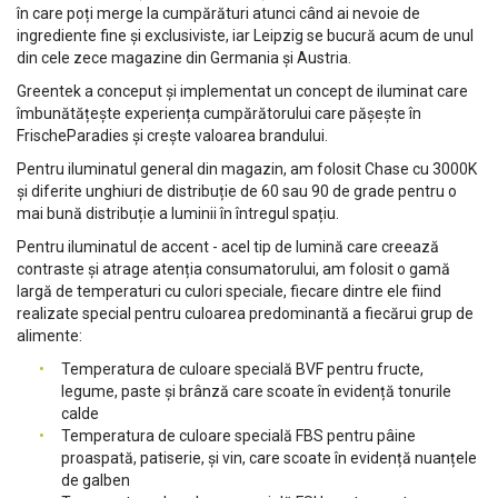
în care poți merge la cumpărături atunci când ai nevoie de
ingrediente fine și exclusiviste, iar Leipzig se bucură acum de unul
din cele zece magazine din Germania și Austria.
Greentek a conceput și implementat un concept de iluminat care
îmbunătățește experiența cumpărătorului care pășește în
FrischeParadies și crește valoarea brandului.
Pentru iluminatul general din magazin, am folosit Chase cu 3000K
și diferite unghiuri de distribuție de 60 sau 90 de grade pentru o
mai bună distribuție a luminii în întregul spațiu.
Pentru iluminatul de accent - acel tip de lumină care creează
contraste și atrage atenția consumatorului, am folosit o gamă
largă de temperaturi cu culori speciale, fiecare dintre ele fiind
realizate special pentru culoarea predominantă a fiecărui grup de
alimente:
Temperatura de culoare specială BVF pentru fructe,
legume, paste și brânză care scoate în evidență tonurile
calde
Temperatura de culoare specială FBS pentru pâine
proaspată, patiserie, și vin, care scoate în evidență nuanțele
de galben