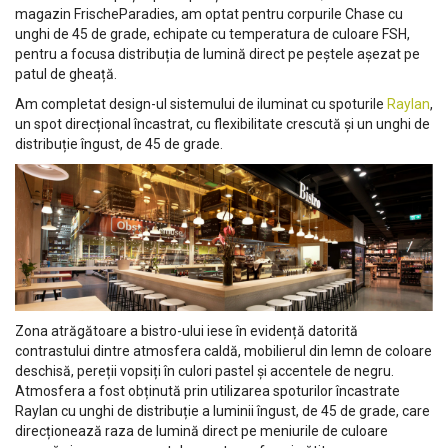
magazin FrischeParadies, am optat pentru corpurile Chase cu
unghi de 45 de grade, echipate cu temperatura de culoare FSH,
pentru a focusa distribuția de lumină direct pe peștele așezat pe
patul de gheață.
Am completat design-ul sistemului de iluminat cu spoturile
Raylan
,
un spot direcțional încastrat, cu flexibilitate crescută și un unghi de
distribuție îngust, de 45 de grade.
Zona atrăgătoare a bistro-ului iese în evidență datorită
contrastului dintre atmosfera caldă, mobilierul din lemn de coloare
deschisă, pereții vopsiți în culori pastel și accentele de negru.
Atmosfera a fost obținută prin utilizarea spoturilor încastrate
Raylan cu unghi de distribuție a luminii îngust, de 45 de grade, care
direcționează raza de lumină direct pe meniurile de culoare