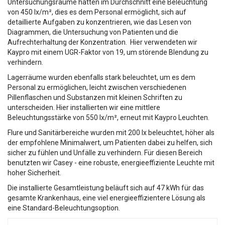
Untersuchungsräume hatten im Durchschnitt eine Beleuchtung
von 450 lx/m², dies es dem Personal ermöglicht, sich auf
detaillierte Aufgaben zu konzentrieren, wie das Lesen von
Diagrammen, die Untersuchung von Patienten und die
Aufrechterhaltung der Konzentration. Hier verwendeten wir
Kaypro mit einem UGR-Faktor von 19, um störende Blendung zu
verhindern.
Lagerräume wurden ebenfalls stark beleuchtet, um es dem
Personal zu ermöglichen, leicht zwischen verschiedenen
Pillenflaschen und Substanzen mit kleinen Schriften zu
unterscheiden. Hier installierten wir eine mittlere
Beleuchtungsstärke von 550 lx/m², erneut mit Kaypro Leuchten.
Flure und Sanitärbereiche wurden mit 200 lx beleuchtet, höher als
der empfohlene Minimalwert, um Patienten dabei zu helfen, sich
sicher zu fühlen und Unfälle zu verhindern. Für diesen Bereich
benutzten wir Casey - eine robuste, energieeffiziente Leuchte mit
hoher Sicherheit.
Die installierte Gesamtleistung beläuft sich auf 47 kWh für das
gesamte Krankenhaus, eine viel energieeffizientere Lösung als
eine Standard-Beleuchtungsoption.