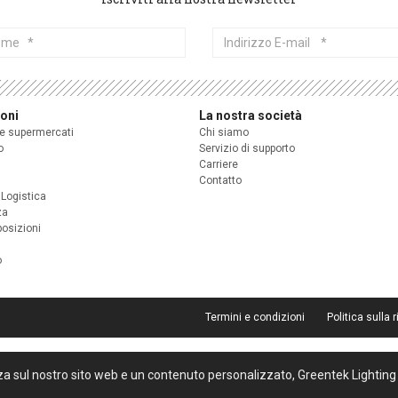
me
Indirizzo
E-
mail
ioni
La nostra società
 e supermercati
Chi siamo
o
Servizio di supporto
Carriere
Contatto
 Logistica
za
posizioni
o
Termini e condizioni
Politica sulla 
za sul nostro sito web e un contenuto personalizzato, Greentek Lighting 