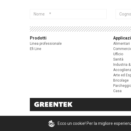
Nome
Cogno
Prodotti
Applicaz
Linea professionale
Alimentari
Efi Line
Commerci
Ufficio
Sanità
Industria &
Accoglien
Arte ed Es
Bricolage
Parcheggi
Casa
Ecco un cookie! Per la migliore esperien