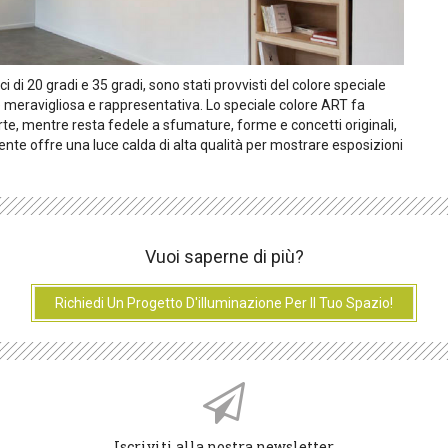
 di 20 gradi e 35 gradi, sono stati provvisti del colore speciale
meravigliosa e rappresentativa. Lo speciale colore ART fa
d'arte, mentre resta fedele a sfumature, forme e concetti originali,
nte offre una luce calda di alta qualità per mostrare esposizioni
Vuoi saperne di più?
Richiedi Un Progetto D'illuminazione Per Il Tuo Spazio!
Iscriviti alla nostra newsletter