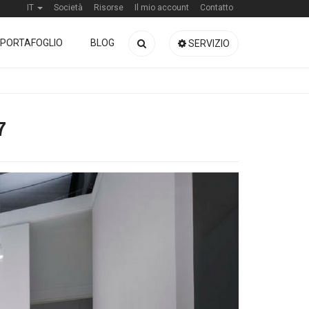
IT
Società
Risorse
Il mio account
Contatto
PORTAFOGLIO
BLOG
SERVIZIO
7