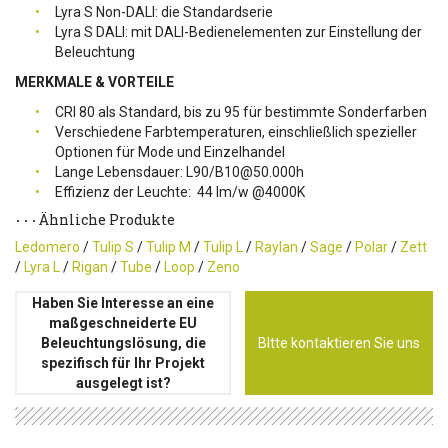
Lyra S Non-DALI: die Standardserie
Lyra S DALI: mit DALI-Bedienelementen zur Einstellung der
Beleuchtung
MERKMALE & VORTEILE
CRI 80 als Standard, bis zu 95 für bestimmte Sonderfarben
Verschiedene Farbtemperaturen, einschließlich spezieller
Optionen für Mode und Einzelhandel
Lange Lebensdauer: L90/B10@50.000h
Effizienz der Leuchte: 44 lm/w @4000K
Ähnliche Produkte
Ledomero
/
Tulip S
/
Tulip M
/
Tulip L
/
Raylan
/
Sage
/
Polar
/
Zett
/
Lyra L
/
Rigan
/
Tube
/
Loop
/
Zeno
Haben Sie Interesse an eine
maßgeschneiderte EU
Beleuchtungslösung, die
BItte kontaktieren Sie uns
spezifisch für Ihr Projekt
ausgelegt ist?