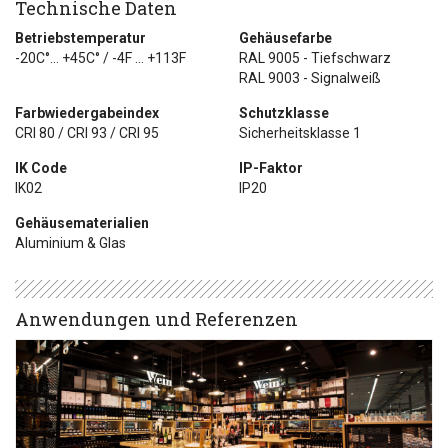
Technische Daten
Betriebstemperatur
Gehäusefarbe
-20C°... +45C° / -4F ... +113F
RAL 9005 - Tiefschwarz
RAL 9003 - Signalweiß
Farbwiedergabeindex
Schutzklasse
CRI 80 / CRI 93 / CRI 95
Sicherheitsklasse 1
IK Code
IP-Faktor
IK02
IP20
Gehäusematerialien
Aluminium & Glas
Anwendungen und Referenzen