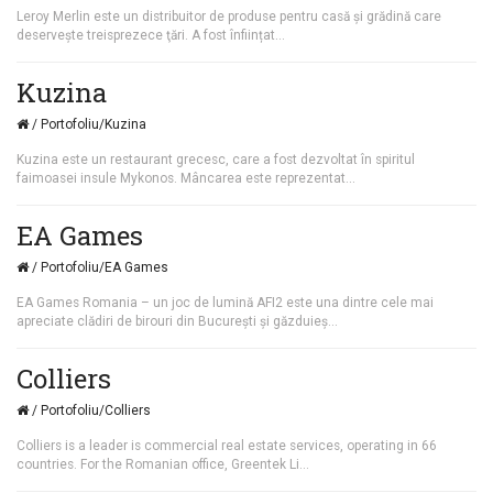
Leroy Merlin este un distribuitor de produse pentru casă și grădină care
deservește treisprezece ţări. A fost înființat...
Kuzina
/ Portofoliu/Kuzina
Kuzina este un restaurant grecesc, care a fost dezvoltat în spiritul
faimoasei insule Mykonos. Mâncarea este reprezentat...
EA Games
/ Portofoliu/EA Games
EA Games Romania – un joc de lumină AFI2 este una dintre cele mai
apreciate clădiri de birouri din Bucureşti și găzduieș...
Colliers
/ Portofoliu/Colliers
Colliers is a leader is commercial real estate services, operating in 66
countries. For the Romanian office, Greentek Li...