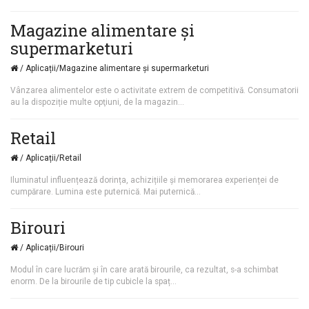
Magazine alimentare şi
supermarketuri
/ Aplicații/Magazine alimentare şi supermarketuri
Vânzarea alimentelor este o activitate extrem de competitivă. Consumatorii
au la dispoziție multe opţiuni, de la magazin...
Retail
/ Aplicații/Retail
Iluminatul influențează dorința, achizițiile şi memorarea experienței de
cumpărare. Lumina este puternică. Mai puternică...
Birouri
/ Aplicații/Birouri
Modul în care lucrăm și în care arată birourile, ca rezultat, s-a schimbat
enorm. De la birourile de tip cubicle la spaț...