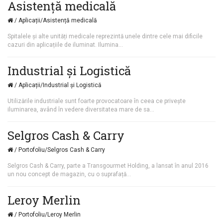
Asistență medicală
/ Aplicații/Asistență medicală
Spitalele şi alte unități medicale reprezintă unele dintre cele mai dificile
cazuri din aplicațiile de iluminat. Ilumina...
Industrial și Logistică
/ Aplicații/Industrial și Logistică
Utilizările industriale sunt foarte provocatoare în ceea ce privește
iluminarea, având în vedere diversitatea mare de sa...
Selgros Cash & Carry
/ Portofoliu/Selgros Cash & Carry
Selgros Cash & Carry, parte a Transgourmet Holding, a lansat în anul 2016
un nou concept de magazin, cu o suprafață...
Leroy Merlin
/ Portofoliu/Leroy Merlin