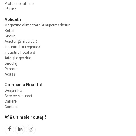
Professional Line
Efi Line
Aplicații
Magazine alimentare şi supermarketuri
Retail
Birouri
Asistență medicală
Industrial și Logistică
Industria hotelieră
Artă și expoziție
Bricolaj
Parcare
Acasă
Compania Noastră
Despre Noi
Service și suport
Cariere
Contact
Află ultimele noutăți!