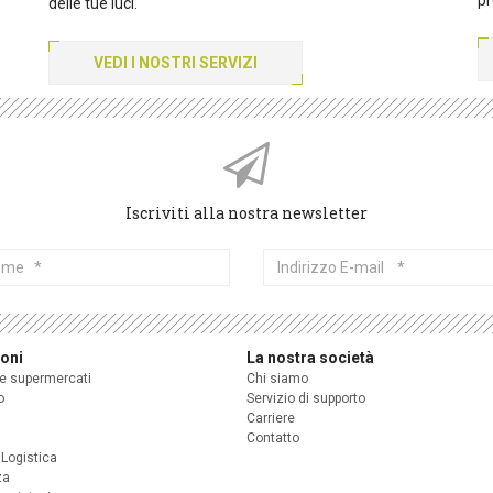
delle tue luci.
VEDI I NOSTRI SERVIZI
Iscriviti alla nostra newsletter
me
Indirizzo
E-
mail
ioni
La nostra società
 e supermercati
Chi siamo
o
Servizio di supporto
Carriere
Contatto
 Logistica
za