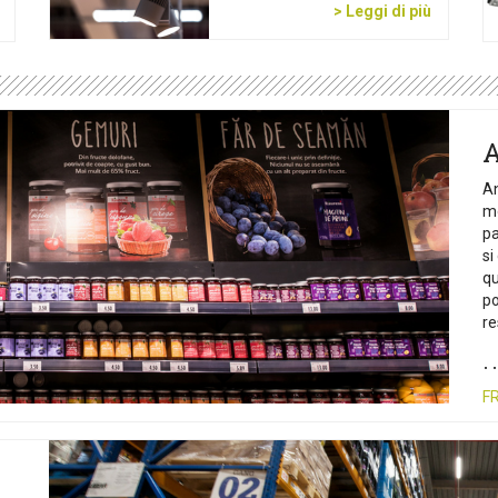
> Leggi di più
A
An
mo
pa
si
qu
po
re
F