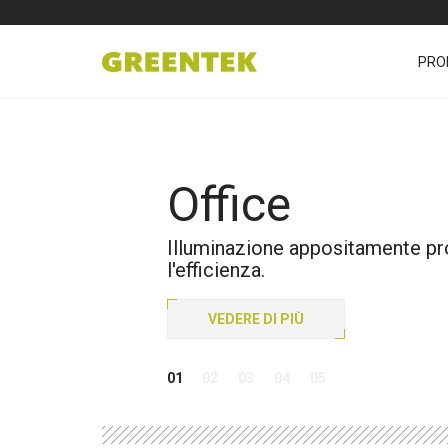
PRO
Office
Illuminazione appositamente progetta
l'efficienza.
VEDERE DI PIÙ
01
02
03
04
05