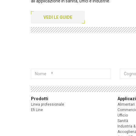
all'applicazione in sanità, uffici e industrie.
VEDI LE GUIDE
Nome
Cogno
Prodotti
Applicaz
Linea professionale
Alimentari
Efi Line
Commerci
Ufficio
Sanità
Industria &
Accoglien