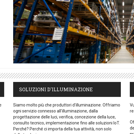
e
SOLUZIONI D'ILLUMINAZIONE
e
Siamo molto più che produttori d'illuminazione. Offriamo
Vu
ogni servizio connesso all'illuminazione, dalla
re
progettazione delle luci, verifica, concezione della luce,
Of
consulto tecnico, implementazione fino alle soluzioni IoT.
de
Perché? Perché ci importa della tua attività, non solo
pr