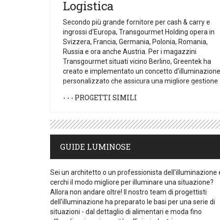
Logistica
Secondo più grande fornitore per cash & carry e
ingrossi d'Europa, Transgourmet Holding opera in
Svizzera, Francia, Germania, Polonia, Romania,
Russia e ora anche Austria. Per i magazzini
Transgourmet situati vicino Berlino, Greentek ha
creato e implementato un concetto d'illuminazion
personalizzato che assicura una migliore gestione
dei carichi e un comfort di luce appropriato agli
PROGETTI SIMILI
studi e agli uffici.
GUIDE LUMINOSE
Sei un architetto o un professionista dell'illuminazione 
cerchi il modo migliore per illuminare una situazione?
Allora non andare oltre! Il nostro team di progettisti
dell'illuminazione ha preparato le basi per una serie di
situazioni - dal dettaglio di alimentari e moda fino