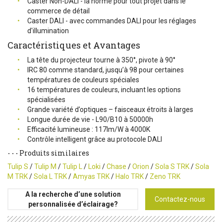
Caster Non-DALI - la norme pour tout projet dans le
commerce de détail
Caster DALI - avec commandes DALI pour les réglages
d'illumination
Caractéristiques et Avantages
La tête du projecteur tourne à 350°, pivote à 90°
IRC 80 comme standard, jusqu’à 98 pour certaines
températures de couleurs spéciales
16 températures de couleurs, incluant les options
spécialisées
Grande variété d’optiques – faisceaux étroits à larges
Longue durée de vie - L90/B10 à 50000h
Efficacité lumineuse : 117lm/W à 4000K
Contrôle intelligent grâce au protocole DALI
Produits similaires
Tulip S
/
Tulip M
/
Tulip L
/
Loki
/
Chase
/
Orion
/
Sola S TRK
/
Sola
M TRK
/
Sola L TRK
/
Amyas TRK
/
Halo TRK
/
Zeno TRK
A la recherche d’une solution
Contactez-nous
personnalisée d’éclairage?