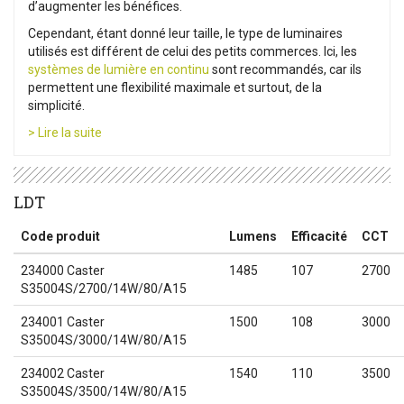
d’augmenter les bénéfices.
Cependant, étant donné leur taille, le type de luminaires
utilisés est différent de celui des petits commerces. Ici, les
systèmes de lumière en continu
sont recommandés, car ils
permettent une flexibilité maximale et surtout, de la
simplicité.
> Lire la suite
LDT
Code produit
Lumens
Efficacité
CCT
234000 Caster
1485
107
2700
S35004S/2700/14W/80/A15
234001 Caster
1500
108
3000
S35004S/3000/14W/80/A15
234002 Caster
1540
110
3500
S35004S/3500/14W/80/A15