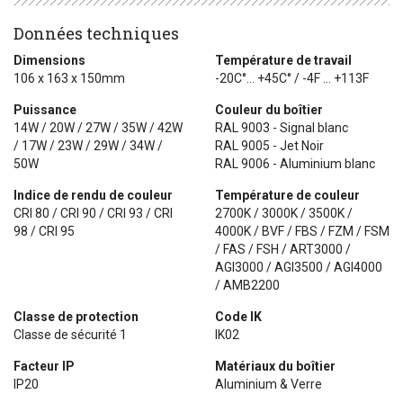
Données techniques
Dimensions
Température de travail
106 x 163 x 150mm
-20C°... +45C° / -4F ... +113F
Puissance
Couleur du boîtier
14W / 20W / 27W / 35W / 42W
RAL 9003 - Signal blanc
/ 17W / 23W / 29W / 34W /
RAL 9005 - Jet Noir
50W
RAL 9006 - Aluminium blanc
Indice de rendu de couleur
Température de couleur
CRI 80 / CRI 90 / CRI 93 / CRI
2700K / 3000K / 3500K /
98 / CRI 95
4000K / BVF / FBS / FZM / FSM
/ FAS / FSH / ART3000 /
AGI3000 / AGI3500 / AGI4000
/ AMB2200
Classe de protection
Code IK
Classe de sécurité 1
IK02
Facteur IP
Matériaux du boîtier
IP20
Aluminium & Verre