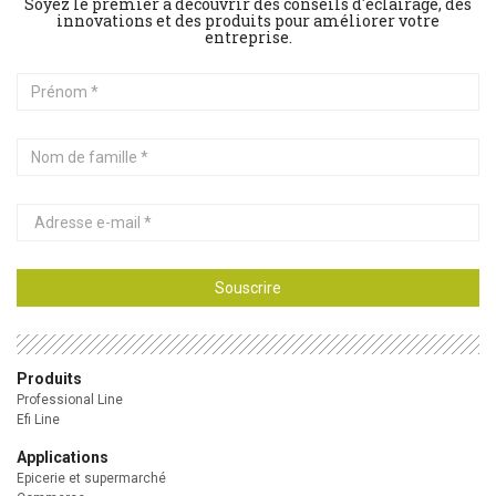
Soyez le premier à découvrir des conseils d'éclairage, des
innovations et des produits pour améliorer votre
entreprise.
Prénom
Nom
de
famille
Adresse
e-
mail
Souscrire
Produits
Professional Line
Efi Line
Applications
Epicerie et supermarché