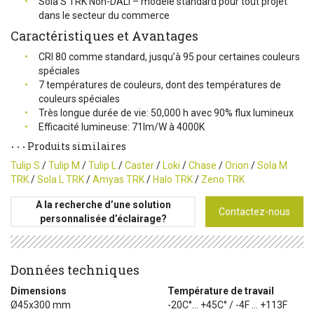
Sola S TRK Non-DALI – modèle standard pour tout projet
dans le secteur du commerce
Caractéristiques et Avantages
CRI 80 comme standard, jusqu’à 95 pour certaines couleurs
spéciales
7 températures de couleurs, dont des températures de
couleurs spéciales
Très longue durée de vie: 50,000 h avec 90% flux lumineux
Efficacité lumineuse: 71lm/W à 4000K
Produits similaires
Tulip S
/
Tulip M
/
Tulip L
/
Caster
/
Loki
/
Chase
/
Orion
/
Sola M
TRK
/
Sola L TRK
/
Amyas TRK
/
Halo TRK
/
Zeno TRK
A la recherche d’une solution
Contactez-nous
personnalisée d’éclairage?
Données techniques
Dimensions
Température de travail
Ø45x300 mm
-20C°... +45C° / -4F ... +113F